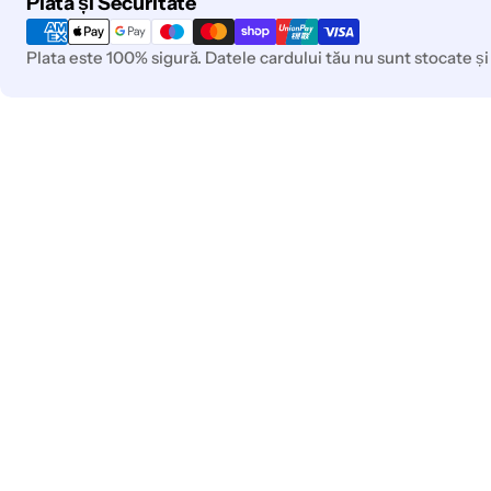
Plată și Securitate
de
plata
Plata este 100% sigură. Datele cardului tău nu sunt stocate și 