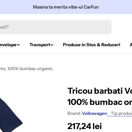
Masina ta merita vibe-ul CarFun
Anvelope
Transport
Produse in Stoc & Reduceri
chis, 100% bumbac organic
Tricou barbati V
100% bumbac or
Brand:
Volkswagen
Tip produs
Pret
217,24 lei