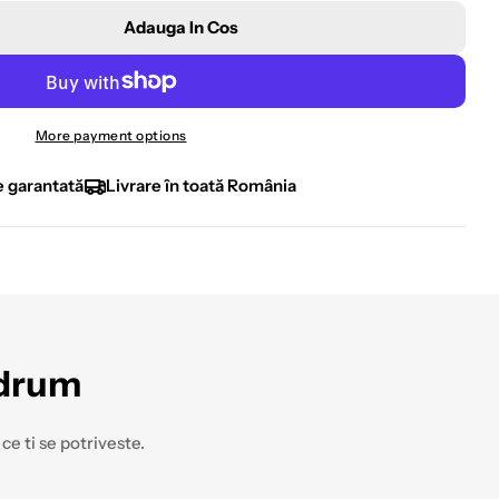
Adauga In Cos
u Tricou Barbati Volkswagen – Albastru Inchis, 100
atea Pentru Tricou Barbati Volkswagen – Albastru I
More payment options
e garantată
Livrare în toată România
 drum
ce ti se potriveste.