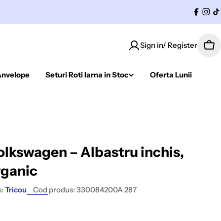
Facebo
Ins
T
Sign in/ Register
Co
Anvelope
Seturi Roti Iarna in Stoc
Oferta Lunii
olkswagen – Albastru inchis,
ganic
:
Tricou
Cod produs:
330084200A 287