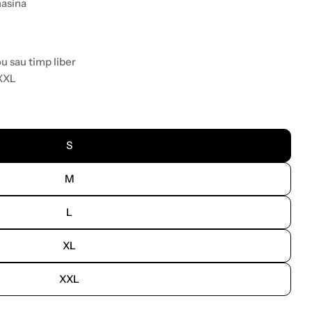
masina
ou sau timp liber
 XXL
S
M
L
XL
XXL