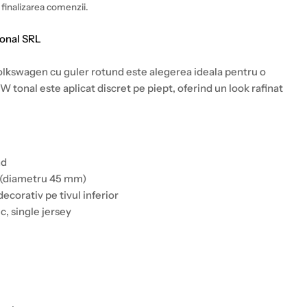
 finalizarea comenzii.
ional SRL
 Volkswagen cu guler rotund este alegerea ideala pentru o
W tonal este aplicat discret pe piept, oferind un look rafinat
nd
pt (diametru 45 mm)
decorativ pe tivul inferior
, single jersey