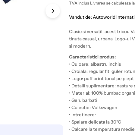
intreg
TVA inclus
Livrarea
se calculeaza la
Open media 1 in modal
Vandut de: Autoworld Internat
Clasic si versatil, acest tricou
tinuta casual, urbana. Logo-ul V
si modern.
Caracteristici produs:
• Culoare: albastru inchis
• Croiala: regular fit, guler rotu
• Logo: puff print tonal pe pie
• Detalii suplimentare: nasture 
• Material: 100% bumbac organic
• Gen: barbati
• Colectie: Volkswagen
• Intretinere:
• Spalare delicata la 30°C
• Calcare la temperatura medie