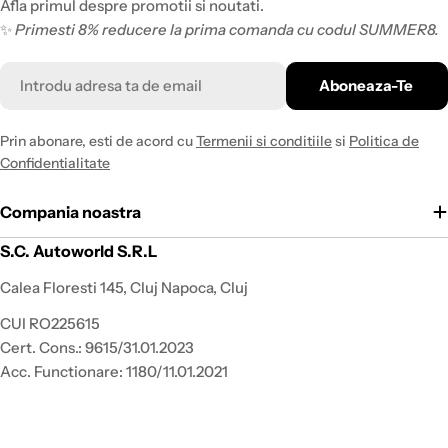
Afla primul despre promotii si noutati.
✨
Primesti 8% reducere la prima comanda cu codul SUMMER8.
Email
Aboneaza-Te
Prin abonare, esti de acord cu
Termenii si conditiile
si
Politica de
Confidentialitate
Compania noastra
S.C. Autoworld S.R.L
Calea Floresti 145, Cluj Napoca, Cluj
CUI RO225615
Cert. Cons.: 9615/31.01.2023
Acc. Functionare: 1180/11.01.2021