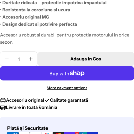
•
Duritate ridicata – protectie impotriva impactului
•
Rezistenta la coroziune si uzura
•
Accesoriu original MG
•
Design dedicat si potrivire perfecta
Accesoriu robust si durabil pentru protectia motorului in orice
sezon.
Cantitate
Adauga In Cos
Scade Cantitatea Pentru Scut Motor Metalic Zs 32
Creste Cantitatea Pentru Scut Motor Met
More payment options
Accesoriu original
Calitate garantată
Livrare în toată România
Metode
Plată și Securitate