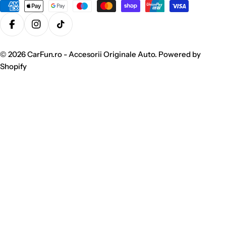
Metode
de
plata
Facebook
Instagram
TikTok
© 2026
CarFun.ro - Accesorii Originale Auto
.
Powered by
Shopify