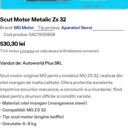
Scut Motor Metalic Zs 32
Brand:
MG Motor
Tip produs:
Aparatori Noroi
Cod produs:
SAC1500858
Pret
530,30 lei
intreg
TVA inclus
Livrarea
se calculeaza la finalizarea comenzii.
Vandut de: Autoworld Plus SRL
Scut motor original MG pentru modelul MG ZS 32, realizat din
otel mangan de inalta calitate. Ofera protectie excelenta
impotriva socurilor mecanice, a coroziunii si a murdariei, fiind
ideal pentru drumuri dificile si conditii variate.
•
Material: otel mangan (manganese steel)
•
Compatibil: MG ZS 32
•
Tip: scut motor (engine baffle)
•
Greutate: 6–8 kg