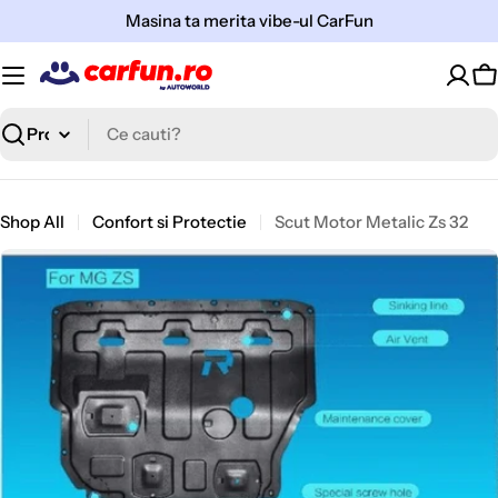
Sari
Masina ta merita vibe-ul CarFun
la
continut
C
Cauta
Shop All
Confort si Protectie
Scut Motor Metalic Zs 32
Open media 0 in modal