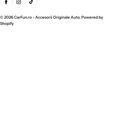
plata
Facebook
Instagram
TikTok
© 2026
CarFun.ro - Accesorii Originale Auto
.
Powered by
Shopify