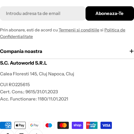
Email
Aboneaza-Te
Prin abonare, esti de acord cu
Termenii si conditiile
si
Politica de
Confidentialitate
Compania noastra
S.C. Autoworld S.R.L
Calea Floresti 145, Cluj Napoca, Cluj
CUI RO225615
Cert. Cons.: 9615/31.01.2023
Acc. Functionare: 1180/11.01.2021
Metode
de