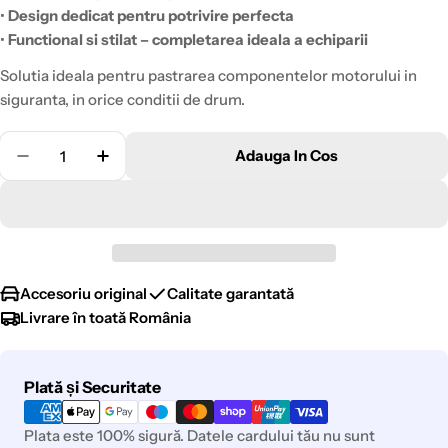
•
Design dedicat pentru potrivire perfecta
•
Functional si stilat – completarea ideala a echiparii
Solutia ideala pentru pastrarea componentelor motorului in
siguranta, in orice conditii de drum.
Cantitate
Adauga In Cos
Scade Cantitatea Pentru Scut Motor Metalic Hs
Creste Cantitatea Pentru Scut Motor Met
Accesoriu original
Calitate garantată
Livrare în toată România
Metode
Plată și Securitate
de
plata
Plata este 100% sigură. Datele cardului tău nu sunt