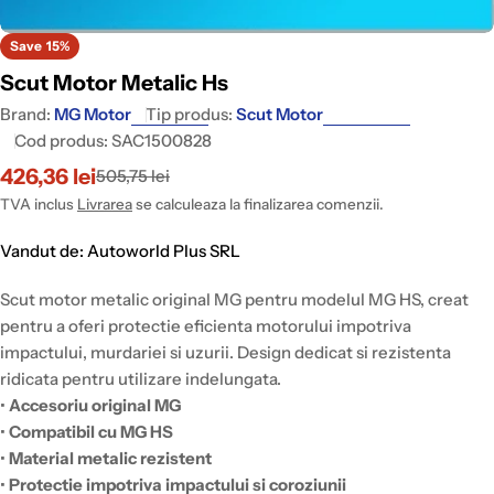
Save
15%
Scut Motor Metalic Hs
Brand:
MG Motor
Tip produs:
Scut Motor
Cod produs:
SAC1500828
426,36 lei
505,75 lei
Pret
Pret
redus
intreg
TVA inclus
Livrarea
se calculeaza la finalizarea comenzii.
Vandut de: Autoworld Plus SRL
Scut motor metalic original MG pentru modelul MG HS, creat
pentru a oferi protectie eficienta motorului impotriva
impactului, murdariei si uzurii. Design dedicat si rezistenta
ridicata pentru utilizare indelungata.
•
Accesoriu original MG
•
Compatibil cu MG HS
•
Material metalic rezistent
•
Protectie impotriva impactului si coroziunii