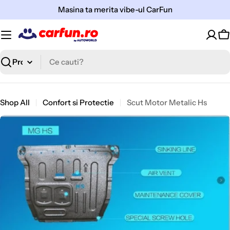
Sari
Masina ta merita vibe-ul CarFun
la
continut
C
Cauta
Shop All
Confort si Protectie
Scut Motor Metalic Hs
Open media 0 in modal